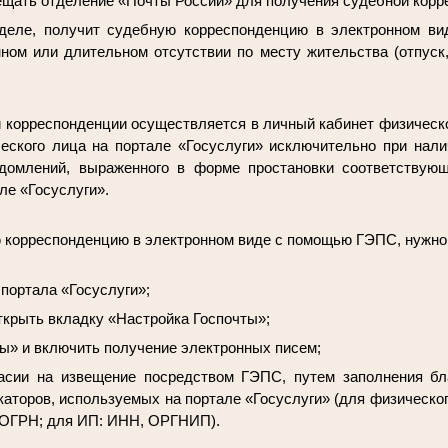
сещать отделение «Почты России» для получения судебной корр
 деле, получит судебную корреспонденцию в электронном ви
нном или длительном отсутствии по месту жительства (отпуск,
 корреспонденции осуществляется в личный кабинет физическо
еского лица на портале «Госуслуги» исключительно при нали
домлений, выраженного в форме простановки соответствующ
ле «Госуслуги».
 корреспонденцию в электронном виде с помощью ГЭПС, нужно
 портала «Госуслуги»;
ткрыть вкладку «Настройка Госпочты»;
ы» и включить получение электронных писем;
асии на извещение посредством ГЭПС, путем заполнения бл
каторов, используемых на портале «Госуслуги» (для физическ
 ОГРН; для ИП: ИНН, ОРГНИП).