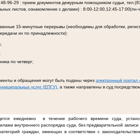
 48-96-29 : прием документов дежурным помощником судьи, тел.(83
ных листов, ознакомление с делами) : 8:00-12:00,12:45-17:00(пн-чт)
ванные 15-минутные перерывы (необходимы для обработки, регис
ередачи их по принадлежности):
;
;
ника по четверг;
менты и обращения могут быть поданы через
электронный портал
муниципальных услуг (ЕПГУ)
, а также направлены в суд посредств
ется ежедневно
в течение рабочего времени суда, устано
лами внутреннего распорядка суда, без предварительной записи 
атегорий граждан, имеющих в соответствии с законодательств