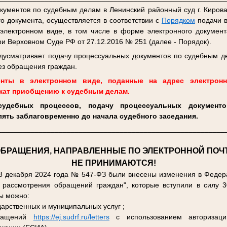
ументов по судебным делам в Ленинский районный суд г. Кирова
о документа, осуществляется в соответствии с
Порядком
подачи 
электронном виде, в том числе в форме электронного докумен
и Верховном Суде РФ от 27.12.2016 № 251 (далее - Порядок).
дусматривает подачу процессуальных документов по судебным д
рез обращения граждан.
нты в электронном виде, поданные на адрес электрон
жат приобщению к судебным делам.
судебных процессов, подачу процессуальных документ
ять заблаговременно до начала судебного заседания.
________________________________________________________
БРАЩЕНИЯ, НАПРАВЛЕННЫЕ ПО ЭЛЕКТРОННОЙ ПОЧТ
НЕ ПРИНИМАЮТСЯ!
8 декабря 2024 года № 547-ФЗ были внесены изменения в Федера
рассмотрения обращений граждан", которые вступили в силу 3
ы можно:
дарственных и муниципальных услуг ;
бращений
https://ej.sudrf.ru/letters
с использованием авторизаци