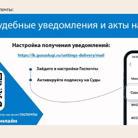
и
спочты:
________________________________________________________