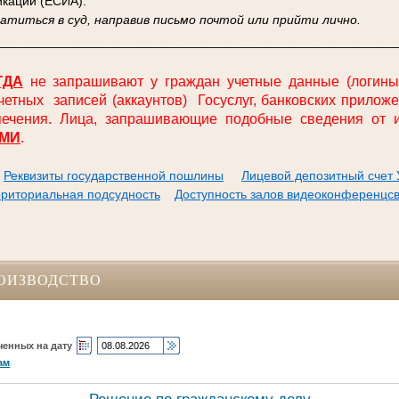
кации (ЕСИА).
титься в суд, направив письмо почтой или прийти лично.
________________________________________________________
ГДА
не запрашивают у граждан учетные данные (логины
четных
записей (аккаунтов)
Госуслуг, банковских прилож
спечения. Лица, запрашивающие подобные сведения от и
МИ
.
Реквизиты государственной пошлины
Лицевой депозитный счет 
риториальная подсудность
Доступность залов видеоконференцс
ОИЗВОДСТВО
ченных на дату
ам