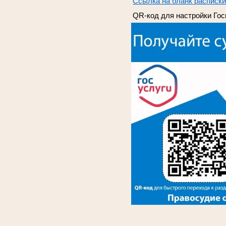
Ссылка на бланк расписк
QR
-код для настройки Го
_______________________