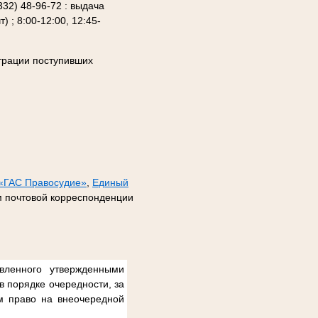
32) 48-96-72 : выдача
 ; 8:00-12:00, 12:45-
трации поступивших
 «ГАС Правосудие»
,
Единый
ом почтовой корреспонденции
вленного утвержденными
в порядке очередности, за
ом право на внеочередной